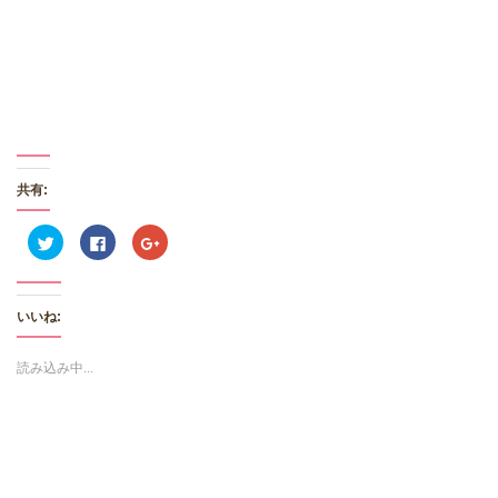
共有:
ク
F
ク
リ
a
リ
ッ
c
ッ
ク
e
ク
し
b
し
て
o
て
いいね:
T
o
G
w
k
o
i
で
o
t
共
g
読み込み中...
t
有
l
e
す
e
r
る
+
で
に
で
共
は
共
有
ク
有
(
リ
(
新
ッ
新
し
ク
し
い
し
い