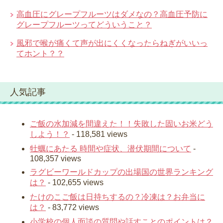
高血圧にグレープフルーツはダメなの？高血圧予防に
グレープフルーツってどういうこと？
風邪で喉が痛くて声が出にくくなったらねぎがいいっ
てホント？？
人気記事
ご飯の水加減を間違えた！！失敗した固いお米どう
しよう！？
- 118,581 views
牡蠣にあたる 時間や症状、潜伏期間について
-
108,357 views
ラグビーワールドカップの出場国の世界ランキング
は？
- 102,655 views
たけのこご飯は日持ちするの？冷凍は？お弁当に
は？
- 83,772 views
小学校の個人面談の質問や話すことのポイントは？