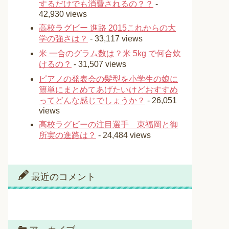
するだけでも消費されるの？？
-
42,930 views
高校ラグビー 進路 2015これからの大
学の強さは？
- 33,117 views
米 一合のグラム数は？米 5kg で何合炊
けるの？
- 31,507 views
ピアノの発表会の髪型を小学生の娘に
簡単にまとめてあげたいけどおすすめ
ってどんな感じでしょうか？
- 26,051
views
高校ラグビーの注目選手 東福岡と御
所実の進路は？
- 24,484 views
最近のコメント