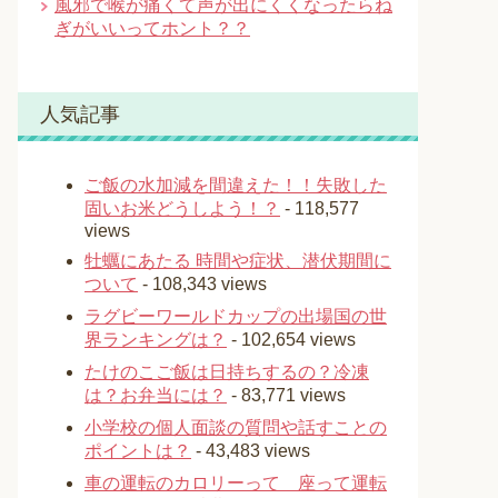
風邪で喉が痛くて声が出にくくなったらね
ぎがいいってホント？？
人気記事
ご飯の水加減を間違えた！！失敗した
固いお米どうしよう！？
- 118,577
views
牡蠣にあたる 時間や症状、潜伏期間に
ついて
- 108,343 views
ラグビーワールドカップの出場国の世
界ランキングは？
- 102,654 views
たけのこご飯は日持ちするの？冷凍
は？お弁当には？
- 83,771 views
小学校の個人面談の質問や話すことの
ポイントは？
- 43,483 views
車の運転のカロリーって 座って運転