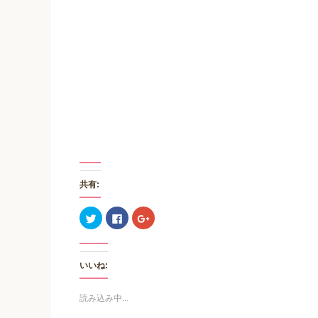
共有:
ク
F
ク
リ
a
リ
ッ
c
ッ
ク
e
ク
し
b
し
て
o
て
いいね:
T
o
G
w
k
o
i
で
o
t
共
g
読み込み中...
t
有
l
e
す
e
r
る
+