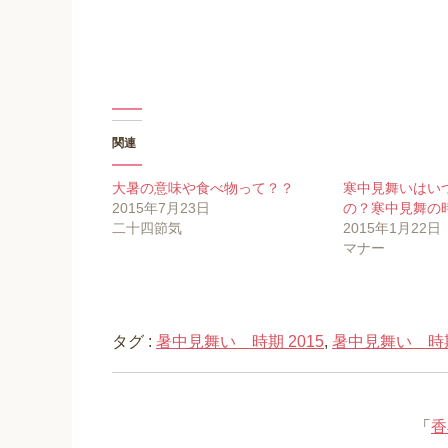
で
に
で
共
は
共
有
ク
有
(
リ
(
新
ッ
新
し
ク
し
い
し
い
ウ
て
ウ
ィ
く
ィ
ン
だ
ン
ド
さ
ド
ウ
い
ウ
関連
で
(
で
開
新
開
き
し
き
大暑の意味や食べ物って？？
寒中見舞いはい
ま
い
ま
す
ウ
す
2015年7月23日
の？寒中見舞の
)
ィ
)
ン
二十四節気
2015年1月22日
ド
マナー
ウ
で
開
き
ま
す
)
タグ :
暑中見舞い 時期 2015
,
暑中見舞い 時
「
香