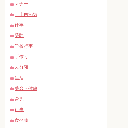
マナー
二十四節気
仕事
受験
学校行事
手作り
未分類
生活
美容・健康
育児
行事
食べ物