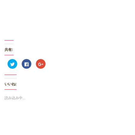
共有:
ク
F
ク
リ
a
リ
ッ
c
ッ
ク
e
ク
し
b
し
て
o
て
いいね:
T
o
G
w
k
o
i
で
o
t
共
g
読み込み中...
t
有
l
e
す
e
r
る
+
で
に
で
共
は
共
有
ク
有
(
リ
(
新
ッ
新
し
ク
し
い
し
い