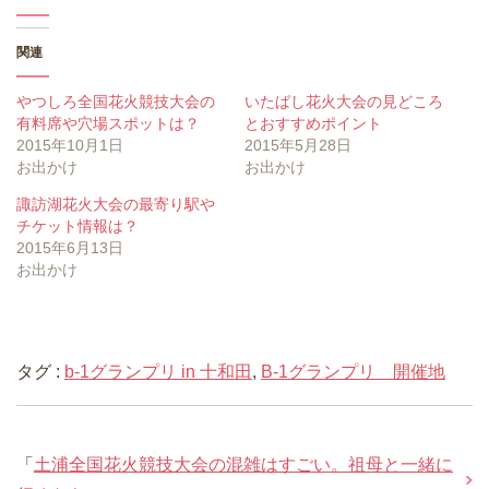
ウ
て
ウ
ィ
く
ィ
ン
だ
ン
ド
さ
ド
ウ
い
ウ
関連
で
(
で
開
新
開
き
し
き
やつしろ全国花火競技大会の
いたばし花火大会の見どころ
ま
い
ま
す
ウ
す
有料席や穴場スポットは？
とおすすめポイント
)
ィ
)
ン
2015年10月1日
2015年5月28日
ド
お出かけ
お出かけ
ウ
で
開
諏訪湖花火大会の最寄り駅や
き
ま
チケット情報は？
す
2015年6月13日
)
お出かけ
タグ :
b-1グランプリ in 十和田
,
B-1グランプリ 開催地
「
土浦全国花火競技大会の混雑はすごい。祖母と一緒に