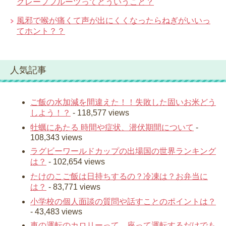
グレープフルーツってどういうこと？
風邪で喉が痛くて声が出にくくなったらねぎがいいっ
てホント？？
人気記事
ご飯の水加減を間違えた！！失敗した固いお米どう
しよう！？
- 118,577 views
牡蠣にあたる 時間や症状、潜伏期間について
-
108,343 views
ラグビーワールドカップの出場国の世界ランキング
は？
- 102,654 views
たけのこご飯は日持ちするの？冷凍は？お弁当に
は？
- 83,771 views
小学校の個人面談の質問や話すことのポイントは？
- 43,483 views
車の運転のカロリーって 座って運転するだけでも