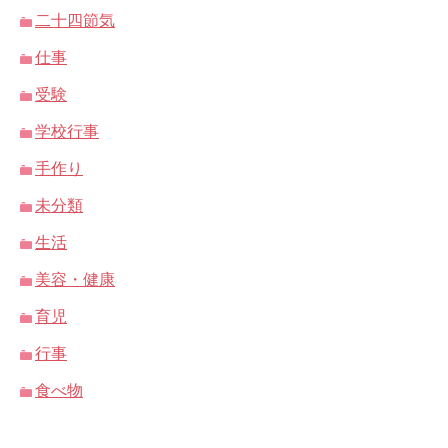
二十四節気
仕事
受験
学校行事
手作り
未分類
生活
美容・健康
育児
行事
食べ物