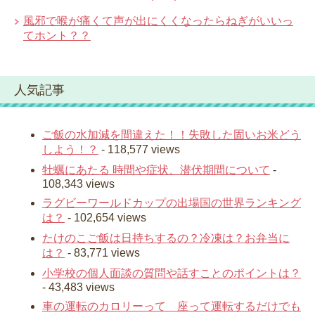
風邪で喉が痛くて声が出にくくなったらねぎがいいっ
てホント？？
人気記事
ご飯の水加減を間違えた！！失敗した固いお米どう
しよう！？
- 118,577 views
牡蠣にあたる 時間や症状、潜伏期間について
-
108,343 views
ラグビーワールドカップの出場国の世界ランキング
は？
- 102,654 views
たけのこご飯は日持ちするの？冷凍は？お弁当に
は？
- 83,771 views
小学校の個人面談の質問や話すことのポイントは？
- 43,483 views
車の運転のカロリーって 座って運転するだけでも