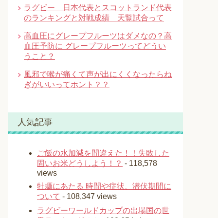
ラグビー 日本代表とスコットランド代表
のランキングと対戦成績 天覧試合って
高血圧にグレープフルーツはダメなの？高
血圧予防に グレープフルーツってどうい
うこと？
風邪で喉が痛くて声が出にくくなったらね
ぎがいいってホント？？
人気記事
ご飯の水加減を間違えた！！失敗した
固いお米どうしよう！？
- 118,578
views
牡蠣にあたる 時間や症状、潜伏期間に
ついて
- 108,347 views
ラグビーワールドカップの出場国の世