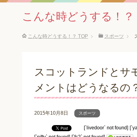
こんな時どうする！？
こんな時どうする！？
TOP
スポーツ
スコットランドとサ
メントはどうなるの
2015年10月8日
スポーツ
[`livedoor` not found]
[`y
[`nifty` not found]
[`fc2` not found]