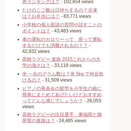
界ランキングは？
- 102,654 views
たけのこご飯は日持ちするの？冷凍
は？お弁当には？
- 83,771 views
小学校の個人面談の質問や話すことの
ポイントは？
- 43,483 views
車の運転のカロリーって 座って運転
するだけでも消費されるの？？
-
42,932 views
高校ラグビー 進路 2015これからの大
学の強さは？
- 33,118 views
米 一合のグラム数は？米 5kg で何合炊
けるの？
- 31,509 views
ピアノの発表会の髪型を小学生の娘に
簡単にまとめてあげたいけどおすすめ
ってどんな感じでしょうか？
- 26,053
views
高校ラグビーの注目選手 東福岡と御
所実の進路は？
- 24,485 views