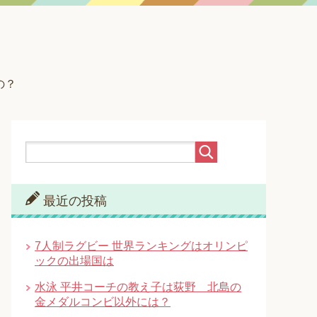
の？
最近の投稿
7人制ラグビー 世界ランキングはオリンピ
ックの出場国は
水泳 平井コーチの教え子は荻野 北島の
金メダルコンビ以外には？