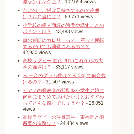
界ランキングは？
- 102,654 views
たけのこご飯は日持ちするの？冷凍
は？お弁当には？
- 83,771 views
小学校の個人面談の質問や話すことの
ポイントは？
- 43,483 views
車の運転のカロリーって 座って運転
するだけでも消費されるの？？
-
42,930 views
高校ラグビー 進路 2015これからの大
学の強さは？
- 33,117 views
米 一合のグラム数は？米 5kg で何合炊
けるの？
- 31,507 views
ピアノの発表会の髪型を小学生の娘に
簡単にまとめてあげたいけどおすすめ
ってどんな感じでしょうか？
- 26,051
views
高校ラグビーの注目選手 東福岡と御
所実の進路は？
- 24,484 views