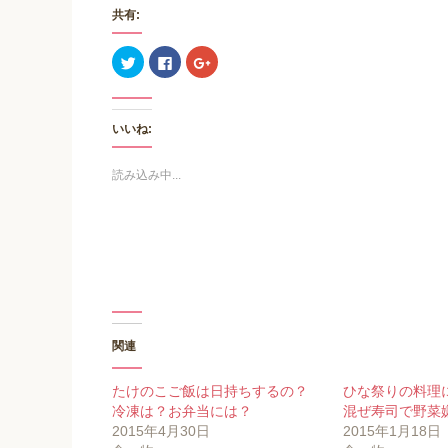
共有:
ク
F
ク
リ
a
リ
ッ
c
ッ
ク
e
ク
し
b
し
て
o
て
いいね:
T
o
G
w
k
o
i
で
o
t
共
g
読み込み中...
t
有
l
e
す
e
r
る
+
で
に
で
共
は
共
有
ク
有
(
リ
(
新
ッ
新
し
ク
し
い
し
い
ウ
て
ウ
ィ
く
ィ
ン
だ
ン
ド
さ
ド
ウ
い
ウ
関連
で
(
で
開
新
開
き
し
き
たけのこご飯は日持ちするの？
ひな祭りの料理
ま
い
ま
す
ウ
す
冷凍は？お弁当には？
混ぜ寿司で野菜
)
ィ
)
ン
2015年4月30日
2015年1月18日
ド