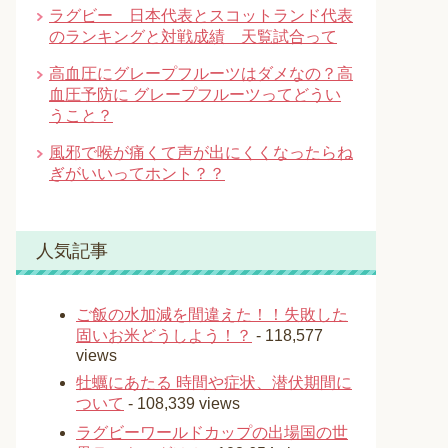
ラグビー 日本代表とスコットランド代表
のランキングと対戦成績 天覧試合って
高血圧にグレープフルーツはダメなの？高
血圧予防に グレープフルーツってどうい
うこと？
風邪で喉が痛くて声が出にくくなったらね
ぎがいいってホント？？
人気記事
ご飯の水加減を間違えた！！失敗した
固いお米どうしよう！？
- 118,577
views
牡蠣にあたる 時間や症状、潜伏期間に
ついて
- 108,339 views
ラグビーワールドカップの出場国の世