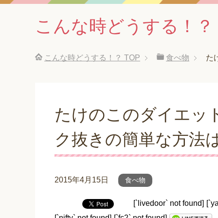
こんな時どうする！？
こんな時どうする！？
TOP
食べ物
た
たけのこのダイエット
ク抜きの簡単な方法
2015年4月15日
食べ物
[`livedoor` not found]
[`y
[`nifty` not found]
[`fc2` not found]