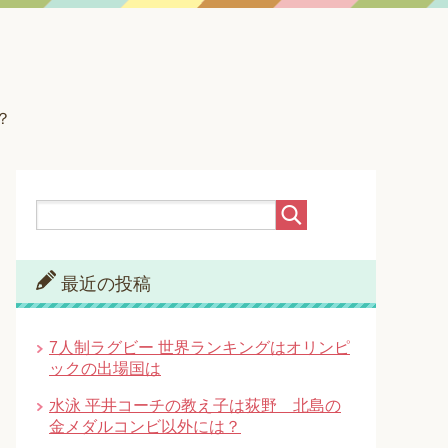
？
最近の投稿
7人制ラグビー 世界ランキングはオリンピ
ックの出場国は
水泳 平井コーチの教え子は荻野 北島の
金メダルコンビ以外には？