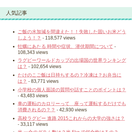
人気記事
ご飯の水加減を間違えた！！失敗した固いお米どう
しよう！？
- 118,577 views
牡蠣にあたる 時間や症状、潜伏期間について
-
108,343 views
ラグビーワールドカップの出場国の世界ランキング
は？
- 102,654 views
たけのこご飯は日持ちするの？冷凍は？お弁当に
は？
- 83,771 views
小学校の個人面談の質問や話すことのポイントは？
- 43,483 views
車の運転のカロリーって 座って運転するだけでも
消費されるの？？
- 42,930 views
高校ラグビー 進路 2015これからの大学の強さは？
- 33,117 views