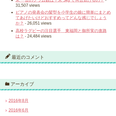
米 一合のグラム数は？米 5kg で何合炊けるの？
-
31,507 views
ピアノの発表会の髪型を小学生の娘に簡単にまとめ
てあげたいけどおすすめってどんな感じでしょう
か？
- 26,051 views
高校ラグビーの注目選手 東福岡と御所実の進路
は？
- 24,484 views
最近のコメント
アーカイブ
2016年8月
2016年6月