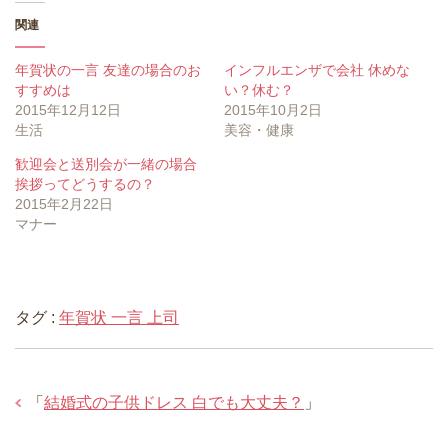
ン
だ
ン
ド
さ
ド
ウ
い
ウ
関連
で
(
で
開
新
開
き
し
き
年賀状の一言 友達の場合のお
インフルエンザで会社 休めな
ま
い
ま
す
ウ
す
すすめは
い？休む？
)
ィ
)
ン
2015年12月12日
2015年10月2日
ド
生活
美容・健康
ウ
で
開
歓迎会と送別会が一緒の場合
き
ま
挨拶ってどうするの？
す
2015年2月22日
)
マナー
タグ :
年賀状 一言 上司
「
結婚式の子供ドレス 白でも大丈夫？
」