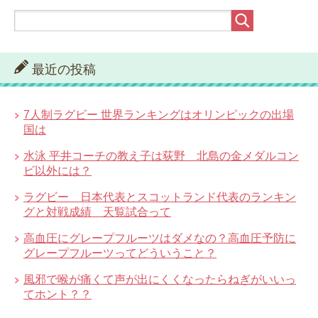
最近の投稿
7人制ラグビー 世界ランキングはオリンピックの出場
国は
水泳 平井コーチの教え子は荻野 北島の金メダルコン
ビ以外には？
ラグビー 日本代表とスコットランド代表のランキン
グと対戦成績 天覧試合って
高血圧にグレープフルーツはダメなの？高血圧予防に
グレープフルーツってどういうこと？
風邪で喉が痛くて声が出にくくなったらねぎがいいっ
てホント？？