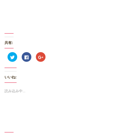
共有:
ク
F
ク
リ
a
リ
ッ
c
ッ
ク
e
ク
し
b
し
て
o
て
いいね:
T
o
G
w
k
o
i
で
o
t
共
g
読み込み中...
t
有
l
e
す
e
r
る
+
で
に
で
共
は
共
有
ク
有
(
リ
(
新
ッ
新
し
ク
し
い
し
い
ウ
て
ウ
ィ
く
ィ