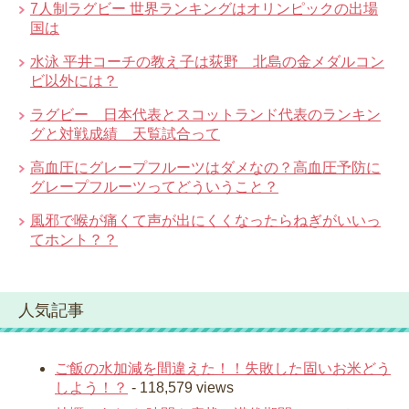
7人制ラグビー 世界ランキングはオリンピックの出場
国は
水泳 平井コーチの教え子は荻野 北島の金メダルコン
ビ以外には？
ラグビー 日本代表とスコットランド代表のランキン
グと対戦成績 天覧試合って
高血圧にグレープフルーツはダメなの？高血圧予防に
グレープフルーツってどういうこと？
風邪で喉が痛くて声が出にくくなったらねぎがいいっ
てホント？？
人気記事
ご飯の水加減を間違えた！！失敗した固いお米どう
しよう！？
- 118,579 views