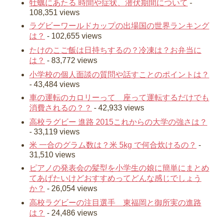
牡蠣にあたる 時間や症状、潜伏期間について
-
108,351 views
ラグビーワールドカップの出場国の世界ランキング
は？
- 102,655 views
たけのこご飯は日持ちするの？冷凍は？お弁当に
は？
- 83,772 views
小学校の個人面談の質問や話すことのポイントは？
- 43,484 views
車の運転のカロリーって 座って運転するだけでも
消費されるの？？
- 42,933 views
高校ラグビー 進路 2015これからの大学の強さは？
- 33,119 views
米 一合のグラム数は？米 5kg で何合炊けるの？
-
31,510 views
ピアノの発表会の髪型を小学生の娘に簡単にまとめ
てあげたいけどおすすめってどんな感じでしょう
か？
- 26,054 views
高校ラグビーの注目選手 東福岡と御所実の進路
は？
- 24,486 views