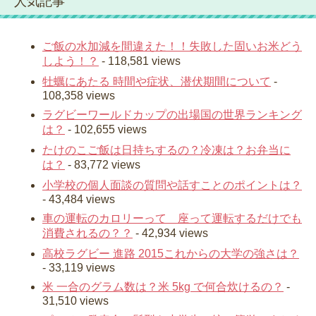
人気記事
ご飯の水加減を間違えた！！失敗した固いお米どう
しよう！？
- 118,581 views
牡蠣にあたる 時間や症状、潜伏期間について
-
108,358 views
ラグビーワールドカップの出場国の世界ランキング
は？
- 102,655 views
たけのこご飯は日持ちするの？冷凍は？お弁当に
は？
- 83,772 views
小学校の個人面談の質問や話すことのポイントは？
- 43,484 views
車の運転のカロリーって 座って運転するだけでも
消費されるの？？
- 42,934 views
高校ラグビー 進路 2015これからの大学の強さは？
- 33,119 views
米 一合のグラム数は？米 5kg で何合炊けるの？
-
31,510 views