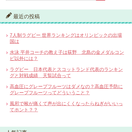
最近の投稿
7人制ラグビー 世界ランキングはオリンピックの出場
国は
水泳 平井コーチの教え子は荻野 北島の金メダルコン
ビ以外には？
ラグビー 日本代表とスコットランド代表のランキン
グと対戦成績 天覧試合って
高血圧にグレープフルーツはダメなの？高血圧予防に
グレープフルーツってどういうこと？
風邪で喉が痛くて声が出にくくなったらねぎがいいっ
てホント？？